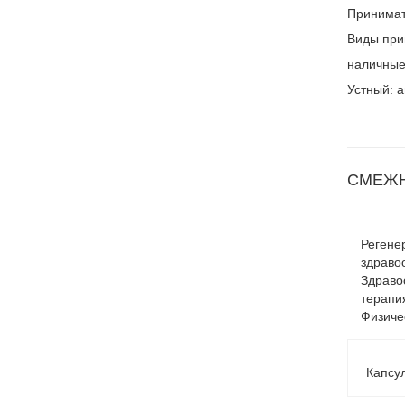
Принимат
Виды при
наличные 
Устный: а
СМЕЖН
Регене
здраво
Здраво
терапи
Физиче
Капсул