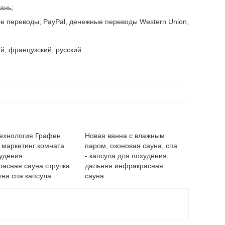
ань;
 переводы, PayPal, денежные переводы Western Union,
ий, французский, русский
ехнология Графен
Новая ванна с влажным
 маркетинг комната
паром, озоновая сауна, спа
удения
- капсула для похудения,
асная сауна стручка
дальняя инфракрасная
уна спа капсула
сауна.