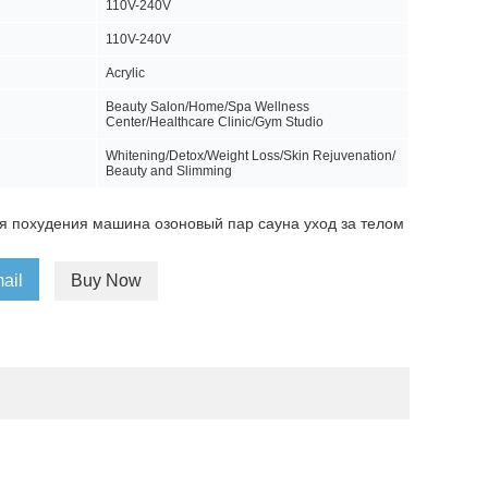
110V-240V
110V-240V
Acrylic
Beauty Salon/Home/Spa Wellness
Center/Healthcare Clinic/Gym Studio
Whitening/Detox/Weight Loss/Skin Rejuvenation/
Beauty and Slimming
я похудения машина озоновый пар сауна уход за телом
ail
Buy Now