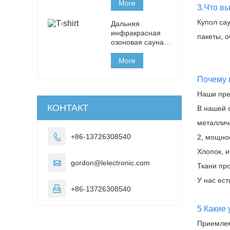
уход за кожей
влажного пара
More
3.Что вы
озона сауны спа
капсулы для
Купол са
Дальняя
омолоджения
инфракрасная
пакеты, 
кожи
озоновая сауна
спа-капсула для
потери веса и
More
детоксикации /
красного света
Почему в
PEMF терапии
Наши пре
кожи
КОНТАКТ
омолоджения
В нашей 
фитнеса Pod
металлич

+86-13726308540
2, мощнос
Хлопок, 

gordon@lelectronic.com
Ткани пр
У нас ес

+86-13726308540
5 Какие
Приемлем