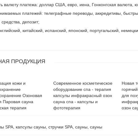
ь валюту платежа: доллар США, евро, иена, Гонконгская валюта, ю
нимаемых платежей: телеграфные переводы, аккредитивы, быстрые
средства, депозит;
нглийский, китайский, испанский, японский, португальский, немецк
АЯ ПРОДУКЦИЯ
рация кожи и
Современное косметическое
Новая т
охранение
оборудование спа - терапия
горячий
охранение Озоновая
капсулы инфракрасный озон
для пох
я Паровая сауна
сауна спа - капсулы и
инфракр
ская терапия
фототерапия
озон са
ы SPA, капсулы сауны, стручки SPA, сауны, сауны