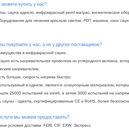
 можете купить у нас?
уны, сауна одеяло, инфракрасный pemf матрас, косметическое обор
оборудование для лечения красным светом, PDT машина, озон саун
ы покупаете у нас, а не у других поставщиков?
имущества в инфракрасной сауне;
сауне есть нагревательная проволока из углеродного волокна, кот
еским нагревателем.
ть больше, скорость нагрева быстро;
используемый в одеяле, является огнеупорным материалом, который
ошли 25000 испытаний на изгиб, а затем 3000 испытаний на напря
ть сауны - одеяла, сертифицированные CE и RoHS, более безопасн
 услуги мы можем предоставить?
ые условия доставки: FOB, CIF, EXW, Экспресс